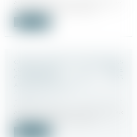
Adlc, décision 24-D-11 du 19 décembre 2024
relative à des pratiques mises en...
Lire la suite
QUAND L'ÉCHANGE D’INFORMATIONS
COMMERCIALES ENTRE
CONCURRENTS N'EST PAS
ANTICONCURRENTIEL
Actualités
Droit commercial
/
Droit de la
concurrence
Adlc, déc. n° 24-D-11 du 19 déc. 2024 Aux
termes de sa décision n° 24-D-11...
Lire la suite