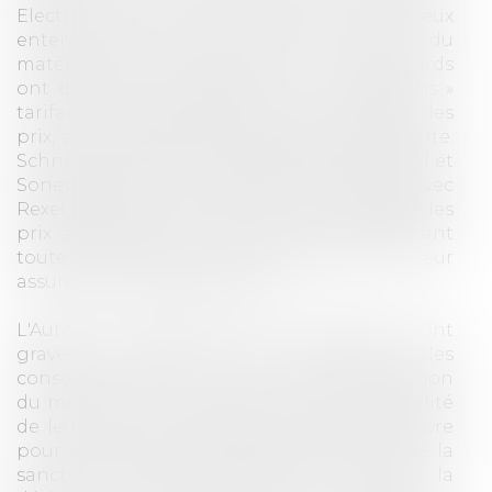
Electric, Legrand, Rexel et Sonepar pour deux
ententes sur les prix dans le secteur du
matériel électrique basse tension. Ces accords
ont détourné un système de « dérogations »
tarifaires, initialement conçu pour ajuster les
prix, en mécanisme de fixation de prix de vente.
Schneider Electric et ses distributeurs (Rexel et
Sonepar) entre 2012 et 2018, et Legrand avec
Rexel entre 2012 et 2015, ont ainsi verrouillé les
prix appliqués aux clients finaux, empêchant
toute concurrence entre distributeurs et leur
assurant des marges élevées.
L'Autorité considère que ces pratiques sont
graves en raison de leur impact sur les
consommateurs et de la forte concentration
du marché. Les entreprises savaient l'illégalité
de leurs actions, mais les ont mises en œuvre
pour garantir des avantages mutuels. Outre la
sanction pécuniaire, elles doivent publier la