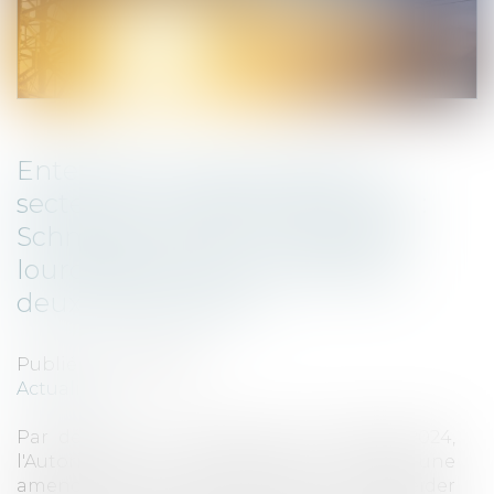
Ententes sur les prix dans le
secteur du matériel électrique :
Schneider Electric et Legrand
lourdement sanctionnés avec
deux distributeurs
Publié le :
04/11/2024
Actualités
Par décision n° 24-D-09 du 29 octobre 2024,
l'Autorité de la concurrence a infligé une
amende de 470 millions d’euros à Schneider