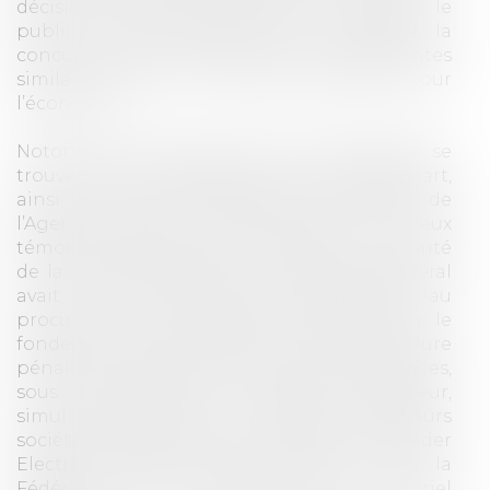
décision dans des médias pour informer le
public. Cette décision vise à protéger la
concurrence et à dissuader de futures ententes
similaires dans un secteur essentiel pour
l’économie.
Notons que la genèse de cette procédure se
trouve dans des révélations du site Médiapart,
ainsi que des informations provenant de
l’Agence française anticorruption et deux
témoignages anonymes transmis à l’Autorité
de la concurrence dont le rapporteur général
avait, en 2018, transmis un signalement au
procureur de la République de Paris sur le
fondement de l’article 40 du Code procédure
pénale. Des perquisitions ont alors été menées,
sous le contrôle du magistrat instructeur,
simultanément dans les locaux de plusieurs
sociétés appartenant aux groupes Schneider
Electric, Legrand, Rexel, Sonepar et de la
Fédération des Distributeurs en Matériel