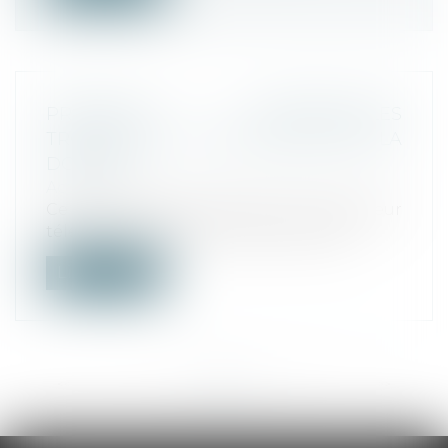
PRATIQUES COMMERCIALES
TROMPEUSES : FREE ÉPINGLÉ PAR LA
DGCCRF
Actualités
Ce lundi 2 décembre 2024, Free, opérateur
téléphonique et fournisseur d’accès...
Lire la suite
<<
<
...
3
4
5
6
7
8
9
...
>
>>