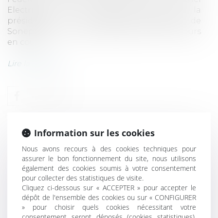
Electrique, ainsi qu’aux domiciles de la
présidente et du directeur financier de
Sonepar SAS. La procédure pénale est toujours
en cours.
Lire la décision...
Information sur les cookies
Nous avons recours à des cookies techniques pour
assurer le bon fonctionnement du site, nous utilisons
également des cookies soumis à votre consentement
pour collecter des statistiques de visite.
Cliquez ci-dessous sur « ACCEPTER » pour accepter le
UN ACTE INTERRUPTIF DE
dépôt de l'ensemble des cookies ou sur « CONFIGURER
PRESCRIPTION DE L’ACTION
» pour choisir quels cookies nécessitant votre
INDEMNITAIRE NE PEUT
consentement seront déposés (cookies statistiques),