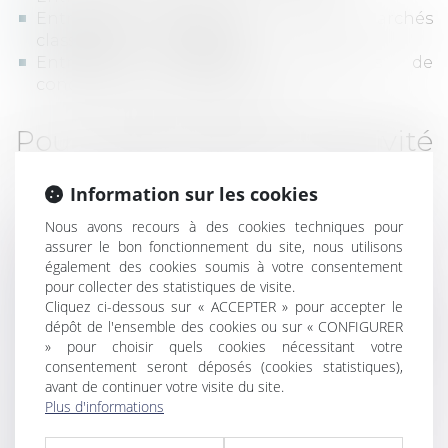
Entreprises innovantes sur des marchés
classiques ou émergents
Entreprises challengers désireuses de
conquérir des parts de marché
Pour quels secteurs d’activité
?
Information sur les cookies
Le cabinet a notamment développé une
Nous avons recours à des cookies techniques pour
expertise dans les secteurs suivants :
assurer le bon fonctionnement du site, nous utilisons
également des cookies soumis à votre consentement
pour collecter des statistiques de visite.
Les produits de luxe
Cliquez ci-dessous sur « ACCEPTER » pour accepter le
La distribution de biens d'équipement ou de
dépôt de l'ensemble des cookies ou sur « CONFIGURER
consommation
» pour choisir quels cookies nécessitant votre
Le BTP (routes, canalisations, électrification,
consentement seront déposés (cookies statistiques),
terrassement etc.)
avant de continuer votre visite du site.
L'insémination artificielle animale
Plus d'informations
Les concessions autoroutières et
aéroportuaires