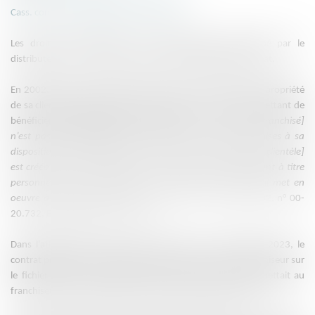
Cass. com., 27 sept. 2023, n° 22-19.436
Les droits du franchiseur sur le fichier-clients développé par le
distributeur dans un réseau de franchise se règlent par contrat.
En 2002, la Cour de cassation avait reconnu au franchisé la propriété
de sa clientèle, élément de son fonds de commerce lui permettant de
bénéficier des avantages du bail commercial :
«
même si [le franchisé]
n’est pas le propriétaire de la marque et de l’enseigne mises à sa
disposition pendant l’exécution du contrat de franchise, [la clientèle]
est créée par son activité, avec des moyens que, contractant à titre
personnel avec ses fournisseurs ou prêteurs de deniers, il met en
oeuvre à ses risques et périls
» (Cass. 3e civ., 27 mars 2002, n° 00-
20.732, Bull. 2002 III N° 77 p. 66).
Dans l’affaire ayant donné lieu à l’arrêt du 27 septembre 2023, le
contrat prévoyait un droit d’usage et de jouissance du franchiseur sur
le fichier clients du franchisé, mais aucune clause ne permettait au
franchiseur d’y accéder après la fin des contrats de franchise.