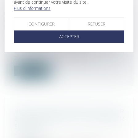
avant de continuer votre visite du site.
Plus d'informations
REMISE INCONDITIONNELLE =
AVANTAGE ET CONTREPARTIE
CONFIGURER
REFUSER
Actualités
ACCEPTER
Droit commercial
/
Droit de la
concurrence
Cour d'appel de Paris, Pôle 5 chambre 4,
25 octobre 2023, n° 21/11927 Dan...
Lire la suite
NÉGOCIATIONS COMMERCIALES POUR
2024: AVANCEMENT DU CALENDRIER
ENTÉRINÉ
Actualités