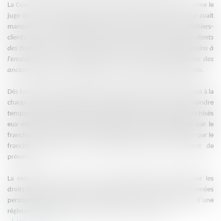
La Cour approuve donc la Cour d’appel de Douai d’avoir – comme le
juge des référés en première instance – jugé que le franchiseur avait
manqué à son engagement contractuel en retenant les fichiers-
clients ; cette «
manœuvre destinée à s'approprier le fichier-clients
des franchisés pour assurer la promotion des nouveaux magasins à
l'enseigne [X] qui s'implanteront sur les zones de chalandise des
anciens franchisés
» caractérisait un trouble manifestement illicite.
Dès lors, peu importe l’existence d’une clause de non-concurrence à la
charge des franchisés qui aurait seulement pour effet de restreindre
temporairement l'usage des données de ces fichiers par les franchisés
eux-mêmes : le risque d'une exploitation post-contractuelle par le
franchiseur des fichiers-clients contenant les données collectées par le
franchisé caractérise un dommage imminent qu’il convient de
prévenir.
La rédaction du contrat est donc primordiale pour déterminer les
droits de chacun d’autant qu’un fichier clients contient des données
personnelles soumises à protection et donc au respect d’une
règlementation stricte découlant notamment du RGPD.