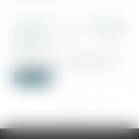
OVS: QUID DE LA PROTECTION
ACCORDÉE AUX DOCUMENTS
ÉMANANT DES JURISTES
D'ENTREPRISES?
Actualités
Mise à jour le 16 novembre 2023 La
loi d'orientation et de programmation p...
Lire la suite
<<
<
...
5
6
7
8
9
10
11
...
>
>>