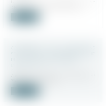
Le projet de loi « anti-inflation » a été
définitivement adopté par le Parlem...
Lire la suite
COMPÉTENCE DES JURIDICTIONS
SPÉCIALISÉES : UN REVIREMENT POUR
PLUS DE SÉCURITÉ JURIDIQUE
Droit commercial
Actualités
Cass. com., 18 oct. 2023, n° 21-15.378 (arrêt n°
728 FS-B+R) Le 18 octobr...
Lire la suite