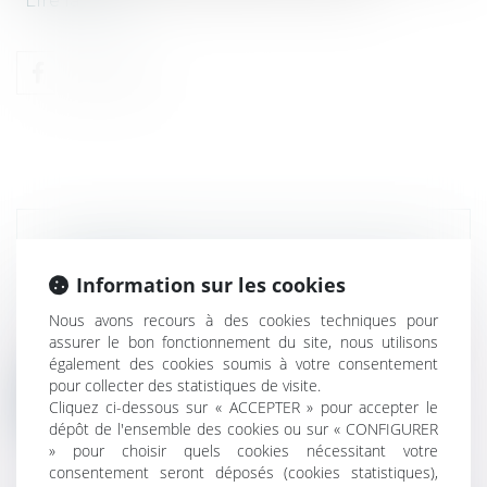
Lire la suite
CONDAMNATION D'ALTICE POUR GUN
JUMPING
Information sur les cookies
Actualités
Nous avons recours à des cookies techniques pour
Le Tribunal de l'Union européenne avait
assurer le bon fonctionnement du site, nous utilisons
confirmé la condamnation de la sociét...
également des cookies soumis à votre consentement
pour collecter des statistiques de visite.
Lire la suite
Cliquez ci-dessous sur « ACCEPTER » pour accepter le
dépôt de l'ensemble des cookies ou sur « CONFIGURER
» pour choisir quels cookies nécessitant votre
consentement seront déposés (cookies statistiques),