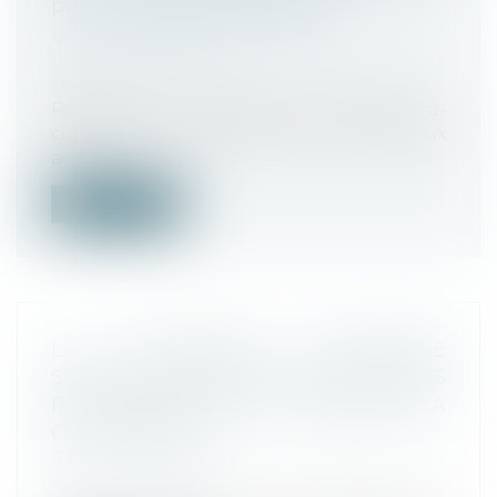
PLATEFORMES NUMÉRIQUES
Droit de la consommation
Droit commercial
/
Droit de la
concurrence
Partant du constat que la directive e-
commerce ne répond plus aux enjeux
actu...
Lire la suite
LA COMMISSION EUROPÉENE
SOUHAITE LIMITER LES APPLICATIONS
PRÉINSTALLÉES POUR FAVORISER LA
CONCURRENCE
Droit commercial
/
Droit de la
concurrence