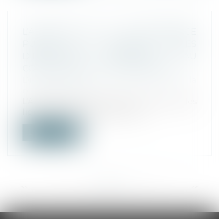
L’AUTORITÉ DE LA CONCURRENCE
PUBLIE SES NOUVELLES LIGNES
DIRECTRICES RELATIVES AU
CONTRÔLE DES CONCENTRATIONS
Droit commercial
/
Droit de la
concurrence
L’Autorité publie aujourd’hui ses nouvelles
lignes directrices relatives au c...
Lire la suite
<<
<
...
13
14
15
16
17
18
19
...
>
>>