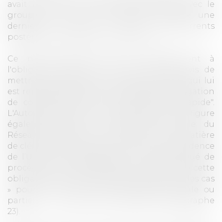
avait poursuivi les échanges bilatéraux avec le
groupe Coop et avait même organisé une
dernière réunion entre concurrents
postérieurement à l'avis de clémence.
Ce n'est pourtant pas le manquement à
l'obligation mise à sa charge par cet avis de
mettre immédiatement fin aux pratiques qui lui
est reproché mais le non respect de "l'obligation
de coopération totale, permanente et rapide".
L'Autorité rappelle que cette obligation figure
également dans le programme modèle du
Réseau européen de la concurrence en matière
de clémence et est reconnue par la jurisprudence
de l’Union, est rappelée par le communiqué de
procédure du 3 avril 2015, qui souligne que cette
obligation doit être respectée « dans tous les cas
» pour « ouvrir droit à l’exonération totale ou
partielle » de sanction pécuniaire (paragraphe
23).