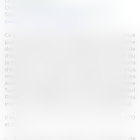
Droit commercial
Droit commercial
/
Droit de la concurrence
Source :
www.autoritedelaconcurrence.fr
Décision n° 20-D-09 du 16 juillet 2020
Ce jour, 16 juillet 2020, l'Autorité de la concurrence
publie une décision par laquelle elle condamne
des industriels et enseignes de la grande
distribution du secteur de la charcuterie et du
jambon à une amende totale de 93 millions
d'euros (dont quatre groupes parmi les plus
importants du secteur: Campofrio (marques
Aoste et Jean Caby), Fleury Michon, Financière
Turenne Lafayette (qui détenait les marques Paul
Prédault, Madrange…) et Les Mousquetaires
(notamment la marque propre Monique Ranou).
Il leur est reproché de s'être entendus entre 2010
et 2013
- en amont du secteur, au stade de