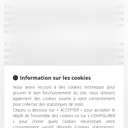
Ironie du sort, pour le grief n°2, une exonération
totale est néanmoins accordée mais au groupe
Coop qui justement a dénoncé à l'Autorité la
poursuite des échanges anticoncurrentiels avec
le délateur initial.
Il s'agit d'une "clémence plus" dont bénéficie le
demandeur de "second rang" conformément
au paragraphe 19 du communiqué de procédure
du 2 mars 2009 relatif au programme de
clémence français, mais uniquement pour les
faits révélés à l'Autorité.
Information sur les cookies
Nous avons recours à des cookies techniques pour
Lire la suite
assurer le bon fonctionnement du site, nous utilisons
également des cookies soumis à votre consentement
pour collecter des statistiques de visite.
Cliquez ci-dessous sur « ACCEPTER » pour accepter le
dépôt de l'ensemble des cookies ou sur « CONFIGURER
» pour choisir quels cookies nécessitant votre
consentement seront déposés (cookies statistiques),