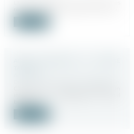
L'Union européenne veut imposer des
règles plus strictes aux géants du numéri...
Lire la suite
AGENT COMMERCIAL ET LIBERTÉ
TARIFAIRE
Actualités
Droit commercial
/
Droit de la distribution
CJUE 4 juin 2020, aff. C-828/18 Un
intermédiaire indépendant peut-il
bénéfic...
Lire la suite