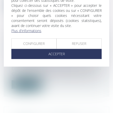
pour collecter des statistiques de visite.
Lire la suite
Cliquez ci-dessous sur « ACCEPTER » pour accepter le
dépôt de l'ensemble des cookies ou sur « CONFIGURER
» pour choisir quels cookies nécessitant votre
consentement seront déposés (cookies statistiques),
avant de continuer votre visite du site.
Plus d'informations
DE NOUVELLES RÈGLES PERMETTANT
CONFIGURER
REFUSER
AUX CONSOMMATEURS EUROPÉENS
DE DÉFENDRE COLLECTIVEMENT
ACCEPTER
LEURS DROITS
Droit de la consommation
Les négociateurs du Parlement et du
Conseil sont parvenus le 22 juin dernier...
Lire la suite