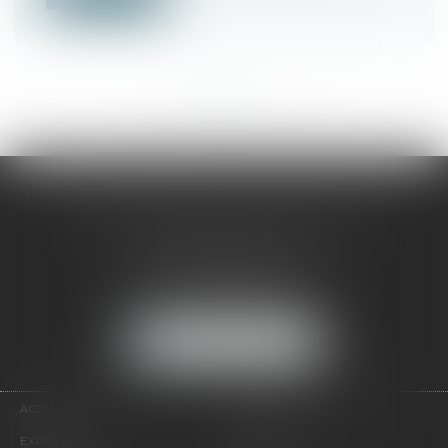
<<
<
...
14
15
16
17
18
19
20
...
>
>>
SELARL CABINET SELINSKY CHOLET
90 rue Didier Daurat
34170 CASTELNAU-LE-LEZ
Tél :
04 67 63 19 33
NOUS LOCALISER
ACCUEIL
PRÉSENTATION
EXPERTISES
CONTACT