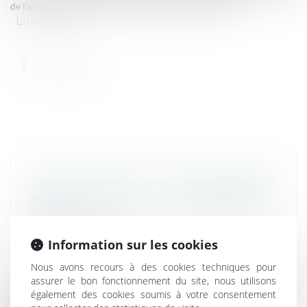
de l’accès aux données en tant que levier concurrentiel.
Lire la suite
ENTRÉE EN VIGUEUR DU RÈGLEMENT
(UE) « PTOB » (PLATFORM-TO-
BUSINESS)
Droit commercial
Information sur les cookies
Droit commercial
/
Droit de la
concurrence
Nous avons recours à des cookies techniques pour
Ce jour, 12 juillet 2020, entre en vigueur le
assurer le bon fonctionnement du site, nous utilisons
règlement UE n° 2019/1150 adopt...
également des cookies soumis à votre consentement