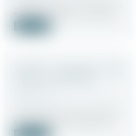
L'opération consistant à déployer des
espaces de vente dédiés à une enseigne...
Lire la suite
UN NOUVEL OUTIL POUR LUTTER
CONTRE L'HÉGÉMONIE DES
PLATEFORMES NUMÉRIQUES?
Droit commercial
Actualités
Droit commercial
/
Droit de la
concurrence
Le 2 juin 2020, la Commission européenne
a lancé une consultation publique en...
Lire la suite