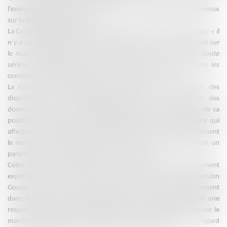
l’exécution de l’injonction considérant qu’il existait des doutes sérieux
sur la légalité de l’injonction.
La Cour fédérale de justice considère pour sa part au contraire qu’ «
il
n’y a aucun doute sérieux sur la position dominante de Facebook sur
le marché allemand des réseaux sociaux, et il n’y a pas de doute
sérieux que Facebook abuse de cette position dominante avec les
conditions d’utilisation interdites par l’Office des cartels. »
La Cour ajoute que l’abus ne résulte pas de la violation des
dispositions du RGPD (Règlement général sur la protection des
données) mais bien de l’exploitation abusive par l’opérateur de sa
position dominante sur le marché national des réseaux sociaux qui
affecte non seulement le marché des réseaux sociaux mais également
le marché de la publicité en ligne car l’accès aux données est un
paramètre concurrentiel clé sur ces deux marchés.
Cette décision est l’occasion de rappeler la position également
exprimée par l’Autorité française de la concurrence dans la décision
Google n° 19-D-26 à savoir qu’une position dominante notamment
dans le domaine du numérique confère à celui qui la détient une
responsabilité particulière de maintenir la concurrence restante sur le
marché et que cette responsabilité s’exerce spécifiquement à l’égard