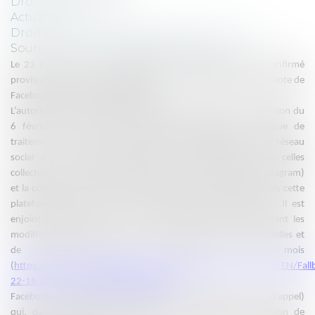
Droit commercial
Actualités
Droit commercial
/
Droit de la concurrence
Source :
www.bundesgerichtshof.de
Le 23 juin 2020, la Cour fédérale de justice allemande a confirmé
provisoirement la condamnation pour abus de position dominante de
Facebook par le Bundeskartellamt.
L’autorité de la concurrence allemande avait en effet, par décision du
6 février 2019, interdit à Facebook d’appliquer sa politique de
traitement des données personnelles des utilisateurs de son réseau
social en ce qu’elles permettent leur mutualisation avec celles
collectées par les autres réseaux du groupe (ie. Whatsapp, Instagram)
et la collecte des données provenant d’autres services auxquels cette
plateforme renvoie, sans le consentement des utilisateurs. Il est
enjoint à Facebook de mettre fin à l’infraction en apportant les
modifications nécessaires à sa politique de données personnelles et
de cookies dans un délai de 12 mois
(
https://www.bundeskartellamt.de/SharedDocs/Entscheidung/EN/Fallb
22-16.pdf?__blob=publicationFile&v=4
).
Facebook a interjeté appel devant l’OLG Düsseldorf (Cour d’appel)
qui, dans l’attente de sa décision, a ordonné la suspension de