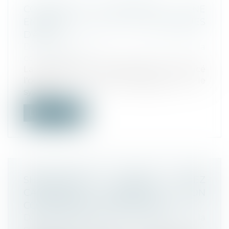
COMMISSION EUROPÉENNE : UNE
ENQUÊTE SUR LES PRATIQUES
D'APPLE
Droit commercial
/
Droit de la
concurrence
La Commission européenne a annoncé
l'ouverture de deux enquêtes sur le
systèm...
Lire la suite
SHOP-IN-SHOP DARTY CHEZ
CARREFOUR: OPÉRATION NON
CONTRÔLABLE D'APRÈS L'ADLC
Droit commercial
/
Droit de la
concurrence