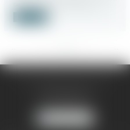
l’Autorité de la concurrence s’est pr...
Lire la suite
<<
<
...
35
36
37
38
39
40
41
>
>>
SELARL CABINET SELINSKY CHOLET
90 rue Didier Daurat
34170 CASTELNAU-LE-LEZ
Tél :
04 67 63 19 33
NOUS LOCALISER