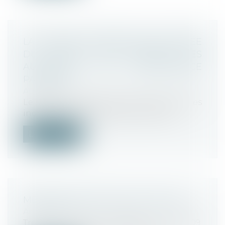
LA GRANDE DISTRIBUTION MONTRÉE
DU DOIGT PAR NESTLÉ, LES
AUTORITÉS DE CONCURRENCE
PASSIVES ?
Actualités
Le PDG de Nestlé France estime que les
industriels sont traités plus mal que...
Lire la suite
MEUNIER NE DORT QUE D’UN OEIL
Actualités
Trois ans après la décision n° 12-D-09,