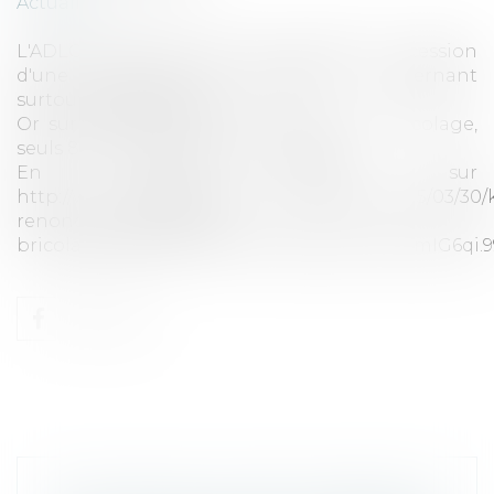
Actualités
L'ADLC étant saisie aurait souhaité la cession
d'une soixantaine de magasins concernant
surtout les franchisés.
Or sur les 797 points de vente de Mr Bricolage,
seuls 82 appartiennent à la société,
En savoir plus sur
http://www.lemonde.fr/economie/article/2015/03/30/
renonce-a-racheter-mr-
bricolage_4605717_3234.html#5DboXHvSe6mIG6qi.9