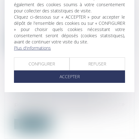
COMMISSION SPÉCIALE DU SÉNAT
également des cookies soumis à votre consentement
RELATIF AU PROJET DE LOI MACRON
pour collecter des statistiques de visite.
Actualités
Cliquez ci-dessous sur « ACCEPTER » pour accepter le
Cet avis intervient dans un contexte de
dépôt de l'ensemble des cookies ou sur « CONFIGURER
guerre des prix obligeant les enseig...
» pour choisir quels cookies nécessitant votre
consentement seront déposés (cookies statistiques),
avant de continuer votre visite du site.
Lire la suite
Plus d'informations
CONFIGURER
REFUSER
ACCEPTER
NON L'ADLC NE SE DÉSINTÉRESSE PAS
DE LA GRANDE DISTRIBUTION...
Actualités
pour tranquilliser le PDG de Nestlé France
http://www.lsa-conso.fr/l-autorit...
Lire la suite