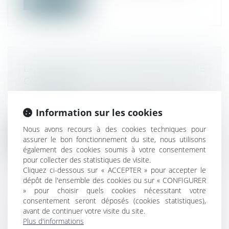
Lire la suite
LA TOUR EIFFEL: UNE GRANDE DAME
CONVOITÉE
Actualités
Le 11 juin 2015, l’Autorité de la concurrence
Information sur les cookies
a publié une décision aux terme...
Nous avons recours à des cookies techniques pour
Lire la suite
assurer le bon fonctionnement du site, nous utilisons
également des cookies soumis à votre consentement
pour collecter des statistiques de visite.
Cliquez ci-dessous sur « ACCEPTER » pour accepter le
dépôt de l'ensemble des cookies ou sur « CONFIGURER
» pour choisir quels cookies nécessitant votre
consentement seront déposés (cookies statistiques),
DES ENGAGEMENTS POUR TDF
avant de continuer votre visite du site.
Actualités
Plus d'informations
Le 4 juin 2015, l’Autorité a rendu une