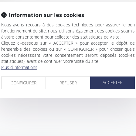
ment.
Information sur les cookies
ecteur concerné, les opérateurs avaient besoin d'information
rrents et que, même croisées avec d'autres données acc
Nous avons recours à des cookies techniques pour assurer le bon
acquerraient pas un intérêt stratégique.
fonctionnement du site, nous utilisons également des cookies soumis
à votre consentement pour collecter des statistiques de visite.
n non-lieu à l’égard de l’organisme professionnel sur le ter
Cliquez ci-dessous sur « ACCEPTER » pour accepter le dépôt de
10 ententes verticales de fixation de prix de vente au détail
l'ensemble des cookies ou sur « CONFIGURER » pour choisir quels
eux distributeurs.
cookies nécessitant votre consentement seront déposés (cookies
statistiques), avant de continuer votre visite du site.
Plus d'informations
ACCEPTER
CONFIGURER
REFUSER