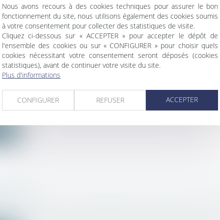
Nous avons recours à des cookies techniques pour assurer le bon
ite
fonctionnement du site, nous utilisons également des cookies soumis
à votre consentement pour collecter des statistiques de visite.
Cliquez ci-dessous sur « ACCEPTER » pour accepter le dépôt de
l'ensemble des cookies ou sur « CONFIGURER » pour choisir quels
cookies nécessitant votre consentement seront déposés (cookies
statistiques), avant de continuer votre visite du site.
Plus d'informations
SURVEILLE LA CONCURRENCE OUTRE MER
 de la concurrence sanctionne TDF à hauteur de 4
ACCEPTER
CONFIGURER
REFUSER
ite
’ENFER…
el avis du 9 janvier 2015 relatif à la réforme ferroviaire,