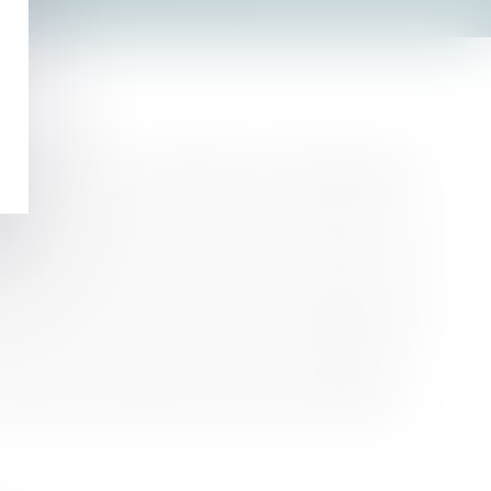
toriale ou de clientèle aux distributeurs.
étence et les services qu'ils rendent aux
ranchisé un savoir-faire, et l'usage d'une
 désir (illicite) de verrouiller le système.