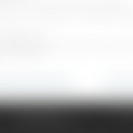
ce un contrat de commissionnaire ou d'agent.
précier une clause de non ré-affiliation, prot
 à organiser vos :
 sélective, distribution exclusive, concession, fra
u internationaux
les domaines d'intervention
Contacter
90 rue Didier Daurat
Tél :
04 6
34170 CASTELNAU-LE-LEZ