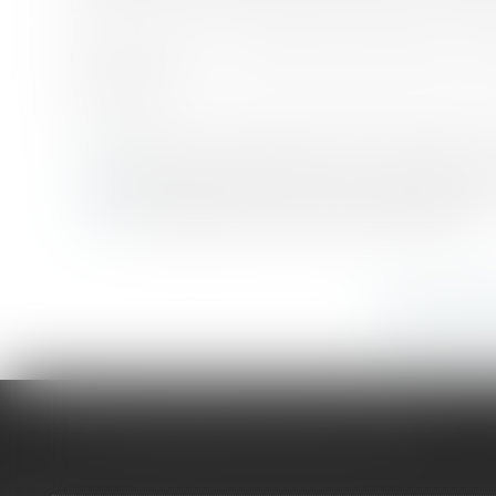
Nous pouvons vous aider à mettre en pla
Pour choisir un mode de distribution, ap
contacter.
Le Cabinet vous aide à mettre en place et
Réseaux de distribution (distribution
Contrats commerciaux, nationaux o
Groupements et centrales d’achat
Voir tous 
SELARL CABINET SELINSKY CHOLET