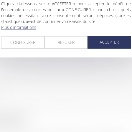
Cliquez ci-dessous sur « ACCEPTER » pour accepter le dépôt de
l'ensemble des cookies ou sur « CONFIGURER » pour choisir quels
cookies nécessitant votre consentement seront déposés (cookies
statistiques), avant de continuer votre visite du site.
Plus d'informations
sélective ? Franchise ?
ACCEPTER
CONFIGURER
REFUSER
distribution qui garantit une exclusivité terri
e exclusivité de marque ou d'approvisionnement.
ectionner des revendeurs agréés pour leur comp
ercial par lequel un franchiseur concède à un f
.
entre la protection (légitime) du savoir-faire, et le
ranger ?