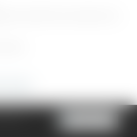
éger votre savoir-faire, vous pouvez nous
nchise...)
 un expert
7 63 19 33
NOUS LOCALISER